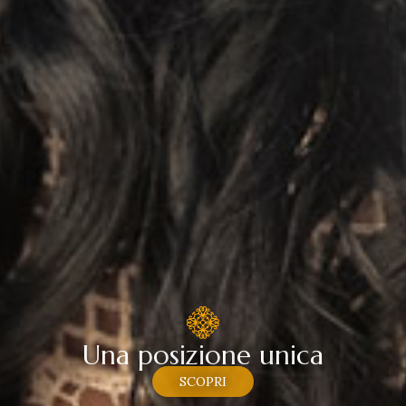
U
n
a
p
o
s
i
z
i
o
n
e
u
n
i
c
a
SCOPRI