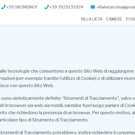
+39 081981869
+39 3929235924
villalietaischia@gma
VILLA LIETA
CAMERE
POS
le tecnologie che consentono a questo Sito Web di raggiungere gli 
mazioni (per esempio tramite l’utilizzo di Cookie) o di utilizzare ri
gisce con questo Sito Web.
sono sinteticamente definite “Strumenti di Tracciamento”, salvo vi 
n browser sia web sia mobili, sarebbe fuori luogo parlare di Cookie 
nto che richiedono la presenza di un browser. Per questo motivo, a
particolare tipo di Strumento di Tracciamento.
 Strumenti di Tracciamento potrebbero, inoltre richiedere il consens