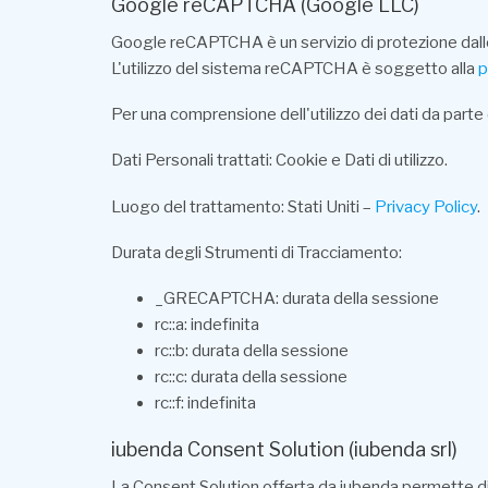
Google reCAPTCHA (Google LLC)
Google reCAPTCHA è un servizio di protezione dal
L'utilizzo del sistema reCAPTCHA è soggetto alla
p
Per una comprensione dell'utilizzo dei dati da parte 
Dati Personali trattati: Cookie e Dati di utilizzo.
Luogo del trattamento: Stati Uniti –
Privacy Policy
.
Durata degli Strumenti di Tracciamento:
_GRECAPTCHA: durata della sessione
rc::a: indefinita
rc::b: durata della sessione
rc::c: durata della sessione
rc::f: indefinita
iubenda Consent Solution (iubenda srl)
La Consent Solution offerta da iubenda permette di co