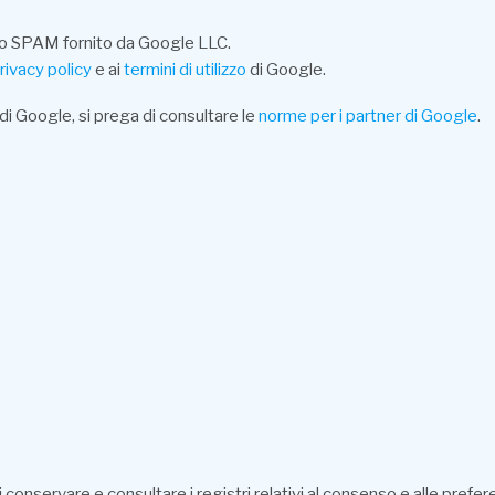
lo SPAM fornito da Google LLC.
rivacy policy
e ai
termini di utilizzo
di Google.
di Google, si prega di consultare le
norme per i partner di Google
.
nservare e consultare i registri relativi al consenso e alle prefere