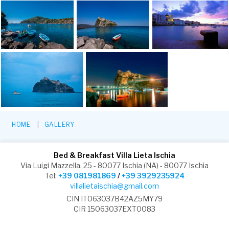
HOME
GALLERY
Bed & Breakfast Villa Lieta Ischia
Via Luigi Mazzella, 25 - 80077 Ischia (NA) - 80077 Ischia
Tel:
+39 081981869
/
+39 3929235924
villalietaischia@gmail.com
CIN IT063037B42AZ5MY79
CIR 15063037EXT0083