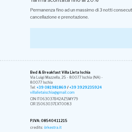
Permanenza fino ad un massimo di 3 notti consecutive
cancellazione e prenotazione.
Bed & Breakfast Villa Lieta Ischia
Via Luigi Mazzella, 25 - 80077 Ischia (NA) -
80077 Ischia
Tel:
+39 081981869
/
+39 3929235924
villalietaischia@gmail.com
CIN IT063037B42AZ5MY79
CIR 15063037EXT0083
P.IVA: 08540411215
credits:
òrkestra.it