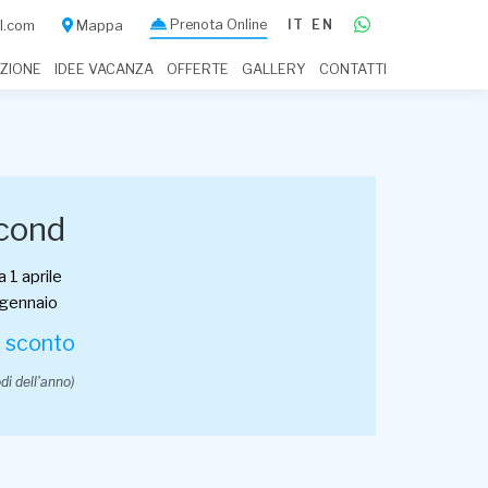
Prenota Online
IT
EN
il.com
Mappa
IZIONE
IDEE VACANZA
OFFERTE
GALLERY
CONTATTI
cond
 1 aprile
 gennaio
i sconto
odi dell'anno)