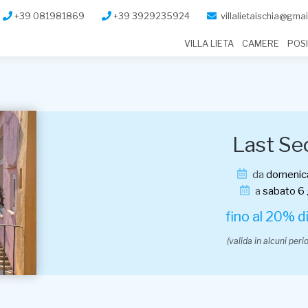
+39 081981869
+39 3929235924
villalietaischia@gma
VILLA LIETA
CAMERE
POS
Last Se
da
domenica
a
sabato 6
fino al 20% d
(valida in alcuni peri