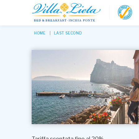
HOME
LAST SECOND
Tariffa scontata fino al 20%