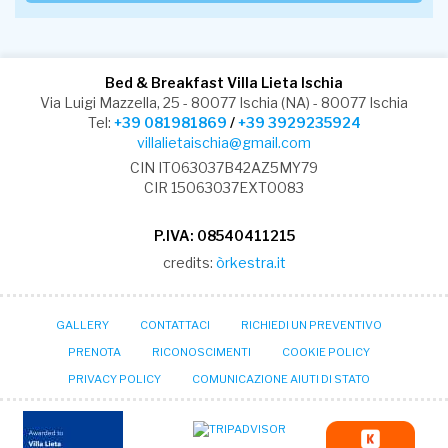
Bed & Breakfast Villa Lieta Ischia
Via Luigi Mazzella, 25 - 80077 Ischia (NA) - 80077 Ischia
Tel:
+39 081981869
/
+39 3929235924
villalietaischia@gmail.com
CIN IT063037B42AZ5MY79
CIR 15063037EXT0083
P.IVA: 08540411215
credits:
òrkestra.it
GALLERY
CONTATTACI
RICHIEDI UN PREVENTIVO
PRENOTA
RICONOSCIMENTI
COOKIE POLICY
PRIVACY POLICY
COMUNICAZIONE AIUTI DI STATO