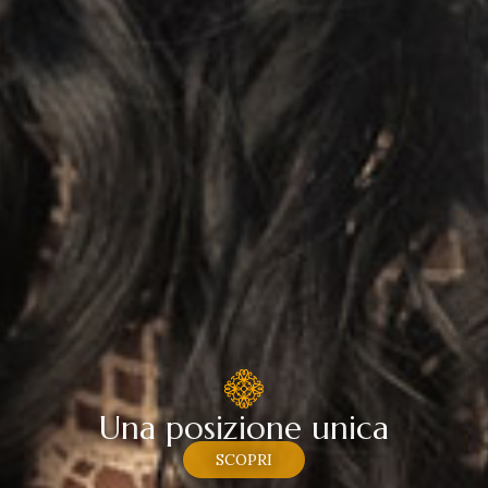
U
n
a
p
o
s
i
z
i
o
n
e
u
n
i
c
a
SCOPRI