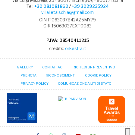
Via Luigi Mazzella, 25 - 80077 Ischia (NA) - 80077 Ischia
Tel:
+39 081981869
/
+39 3929235924
villalietaischia@gmail.com
CIN IT063037B42AZ5MY79
CIR 15063037EXT0083
P.IVA: 08540411215
credits:
òrkestra.it
GALLERY
CONTATTACI
RICHIEDI UN PREVENTIVO
PRENOTA
RICONOSCIMENTI
COOKIE POLICY
PRIVACY POLICY
COMUNICAZIONE AIUTI DI STATO