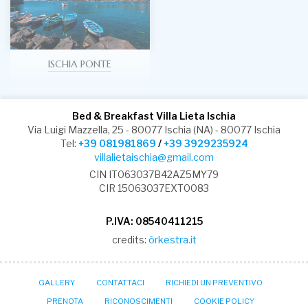
ISCHIA PONTE
Bed & Breakfast Villa Lieta Ischia
Via Luigi Mazzella, 25 - 80077 Ischia (NA) - 80077 Ischia
Tel:
+39 081981869
/
+39 3929235924
villalietaischia@gmail.com
CIN IT063037B42AZ5MY79
CIR 15063037EXT0083
P.IVA: 08540411215
credits:
òrkestra.it
GALLERY
CONTATTACI
RICHIEDI UN PREVENTIVO
PRENOTA
RICONOSCIMENTI
COOKIE POLICY