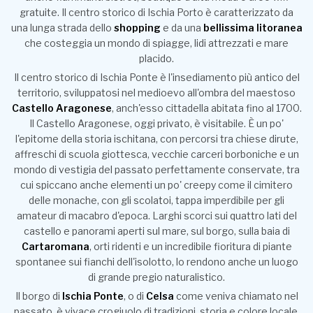
gratuite. Il centro storico di Ischia Porto è caratterizzato da
una lunga strada dello
shopping
e da una
bellissima litoranea
che costeggia un mondo di spiagge, lidi attrezzati e mare
placido.
Il centro storico di Ischia Ponte è l'insediamento più antico del
territorio, sviluppatosi nel medioevo all'ombra del maestoso
Castello Aragonese
, anch'esso cittadella abitata fino al 1700.
Il Castello Aragonese, oggi privato, è visitabile. È un po'
l'epitome della storia ischitana, con percorsi tra chiese dirute,
affreschi di scuola giottesca, vecchie carceri borboniche e un
mondo di vestigia del passato perfettamente conservate, tra
cui spiccano anche elementi un po' creepy come il cimitero
delle monache, con gli scolatoi, tappa imperdibile per gli
amateur di macabro d'epoca. Larghi scorci sui quattro lati del
castello e panorami aperti sul mare, sul borgo, sulla baia di
Cartaromana
, orti ridenti e un incredibile fioritura di piante
spontanee sui fianchi dell'isolotto, lo rendono anche un luogo
di grande pregio naturalistico.
Il borgo di
Ischia Ponte
, o di
Celsa
come veniva chiamato nel
passato, è vivace crogiuolo di tradizioni, storia e colore locale.